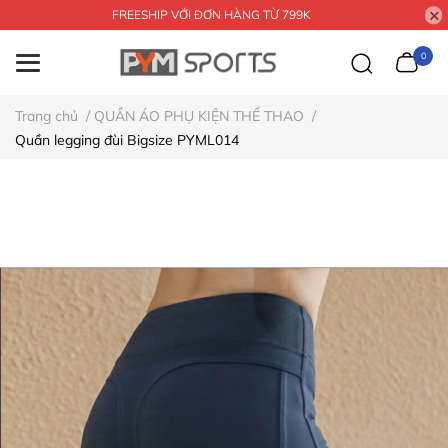
FREESHIP VỚI ĐƠN HÀNG TỪ 799K
0
Trang chủ
/
QUẦN ÁO PHỤ KIỆN THỂ THAO
/
Quần legging đùi Bigsize PYML014