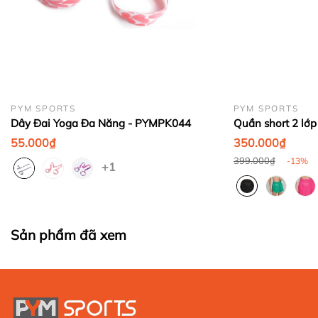
Bước 4:
PYM SPORTS
PYM SPORTS
Dây Đai Yoga Đa Năng - PYMPK044
Quần short 2 lớp
Bước 5:
55.000₫
350.000₫
399.000₫
-13%
+1
Sản phẩm đã xem