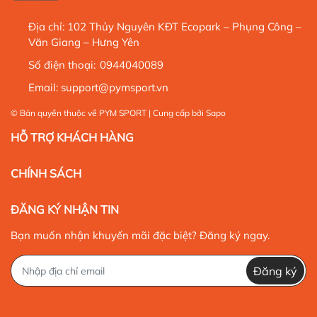
Địa chỉ:
102 Thủy Nguyên KĐT Ecopark – Phụng Công –
Văn Giang – Hưng Yên
Số điện thoại:
0944040089
Email:
support@pymsport.vn
© Bản quyền thuộc về
PYM SPORT
| Cung cấp bởi
Sapo
HỖ TRỢ KHÁCH HÀNG
CHÍNH SÁCH
ĐĂNG KÝ NHẬN TIN
Bạn muốn nhận khuyến mãi đặc biệt? Đăng ký ngay.
Đăng ký