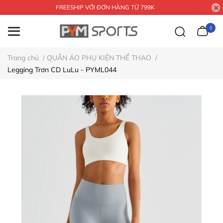
FREESHIP VỚI ĐƠN HÀNG TỪ 799K
0
Trang chủ
/
QUẦN ÁO PHỤ KIỆN THỂ THAO
/
Legging Trơn CD LuLu - PYML044