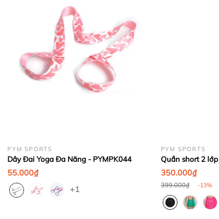
1. Thu thập thông tin cá nhân
Bước 4:
PYM SPORTS
PYM SPORTS
Dây Đai Yoga Đa Năng - PYMPK044
Quần short 2 lớp
Bước 5:
55.000₫
350.000₫
399.000₫
-13%
+1