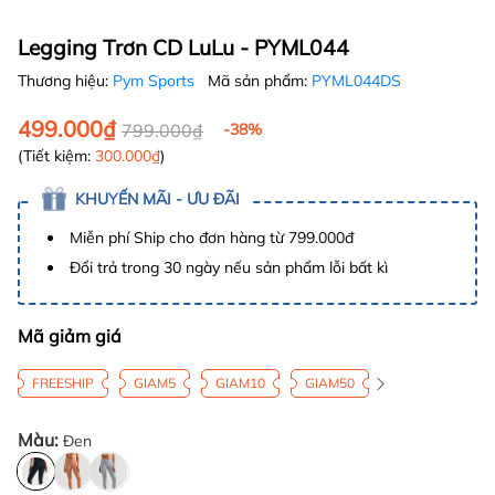
Legging Trơn CD LuLu - PYML044
Thương hiệu:
Pym Sports
Mã sản phẩm:
PYML044DS
499.000₫
799.000₫
-38%
(Tiết kiệm:
300.000₫
)
KHUYẾN MÃI - ƯU ĐÃI
Miễn phí Ship cho đơn hàng từ 799.000đ
Đổi trả trong 30 ngày nếu sản phẩm lỗi bất kì
Mã giảm giá
FREESHIP
GIAM5
GIAM10
GIAM50
Màu:
Đen