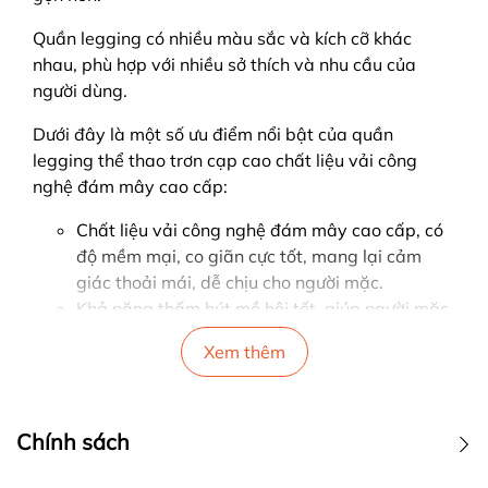
Quần legging có nhiều màu sắc và kích cỡ khác
nhau, phù hợp với nhiều sở thích và nhu cầu của
người dùng.
Dưới đây là một số ưu điểm nổi bật của quần
legging thể thao trơn cạp cao chất liệu vải công
nghệ đám mây cao cấp:
Chất liệu vải công nghệ đám mây cao cấp, có
độ mềm mại, co giãn cực tốt, mang lại cảm
giác thoải mái, dễ chịu cho người mặc.
Khả năng thấm hút mồ hôi tốt, giúp người mặc
luôn cảm thấy khô thoáng, thoải mái khi vận
Xem thêm
động.
Thiết kế ôm sát cơ thể, giúp người mặc dễ
dàng di chuyển, vận động.
Chính sách
Cạp cao giúp ôm lấy phần bụng, giúp người
mặc trông thon gọn hơn.