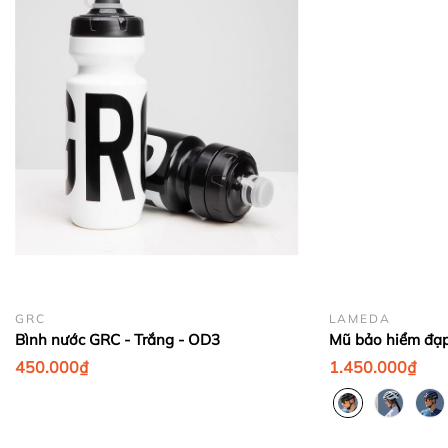
1. Thu thập thông tin cá nhân
Bước 4:
GRC
LAMEDA
Bình nước GRC - Trắng - OD3
Bước 5:
450.000₫
1.450.000₫