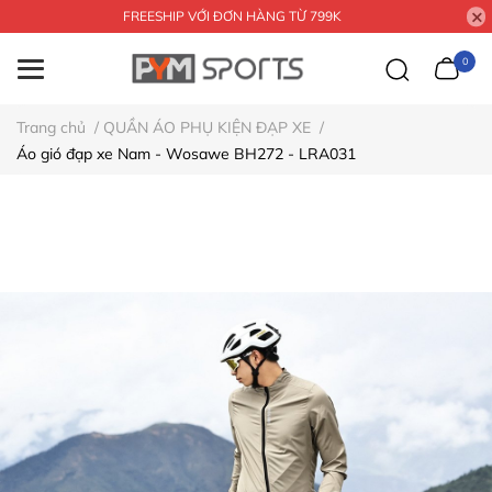
FREESHIP VỚI ĐƠN HÀNG TỪ 799K
0
Trang chủ
/
QUẦN ÁO PHỤ KIỆN ĐẠP XE
/
Áo gió đạp xe Nam - Wosawe BH272 - LRA031