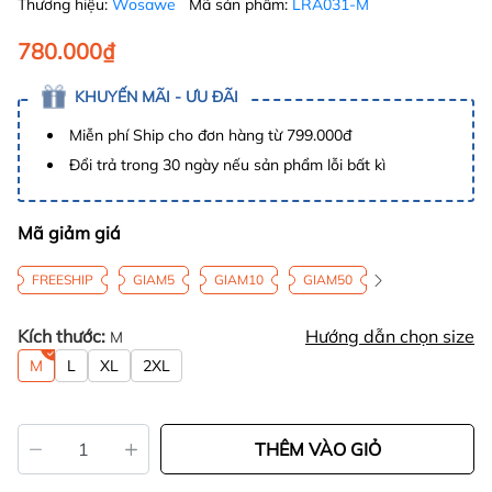
Thương hiệu:
Wosawe
Mã sản phẩm:
LRA031-M
780.000₫
KHUYẾN MÃI - ƯU ĐÃI
Miễn phí Ship cho đơn hàng từ 799.000đ
Đổi trả trong 30 ngày nếu sản phẩm lỗi bất kì
Mã giảm giá
FREESHIP
GIAM5
GIAM10
GIAM50
Kích thước:
Hướng dẫn chọn size
M
M
L
XL
2XL
THÊM VÀO GIỎ