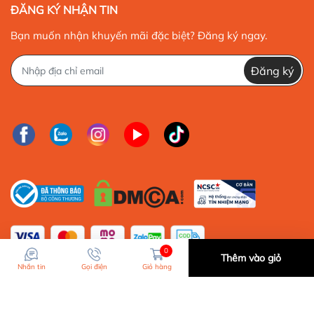
ĐĂNG KÝ NHẬN TIN
Bạn muốn nhận khuyến mãi đặc biệt? Đăng ký ngay.
Đăng ký
2. Bảo mật
0
Thêm vào giỏ
Nhắn tin
Gọi điện
Giỏ hàng