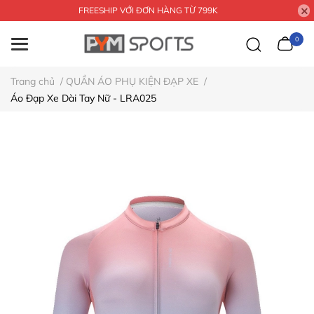
FREESHIP VỚI ĐƠN HÀNG TỪ 799K
0
Trang chủ
/
QUẦN ÁO PHỤ KIỆN ĐẠP XE
/
Áo Đạp Xe Dài Tay Nữ - LRA025