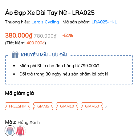
Áo Đạp Xe Dài Tay Nữ - LRA025
Thương hiệu:
Lerois Cycling
Mã sản phẩm:
LRA025-H-L
380.000₫
780.000₫
-51%
(Tiết kiệm:
400.000₫
)
KHUYẾN MÃI - ƯU ĐÃI
Miễn phí Ship cho đơn hàng từ 799.000đ
Đổi trả trong 30 ngày nếu sản phẩm lỗi bất kì
Mã giảm giá
FREESHIP
GIAM5
GIAM10
GIAM50
Màu:
Hồng Xanh